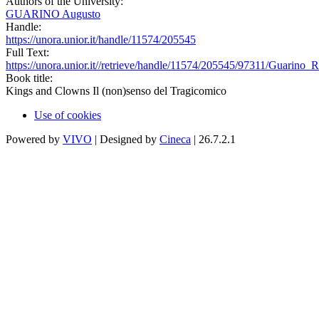
Authors of the University:
GUARINO Augusto
Handle:
https://unora.unior.it/handle/11574/205545
Full Text:
https://unora.unior.it//retrieve/handle/11574/205545/97311/Guarino_
Book title:
Kings and Clowns Il (non)senso del Tragicomico
Use of cookies
Powered by
VIVO
| Designed by
Cineca
| 26.7.2.1