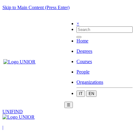
Skip to Main Content (Press Enter)
×
Home
Degrees
Courses
People
Organizations
IT
EN
☰
UNIFIND
|