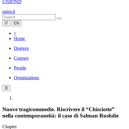
UNIFIND
unior.it
IT
EN
×
Home
Degrees
Courses
People
Organizations
☰
Nuove tragicommedie. Riscrivere il “Chisciotte”
nella contemporaneità: il caso di Salman Rushdie
Chapter