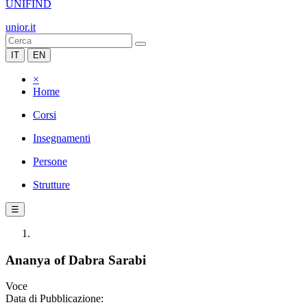
UNIFIND
unior.it
IT
EN
×
Home
Corsi
Insegnamenti
Persone
Strutture
☰
Ananya of Dabra Sarabi
Voce
Data di Pubblicazione: