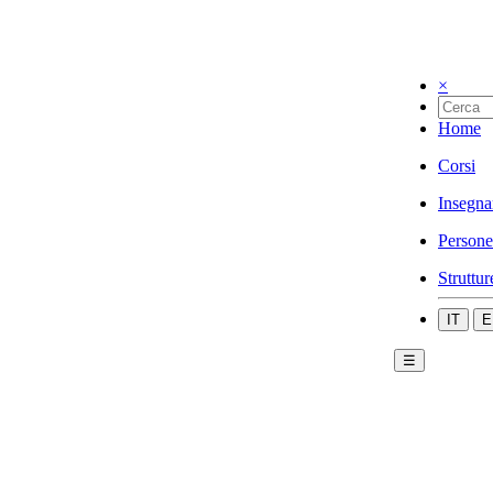
×
Home
Corsi
Insegna
Persone
Struttur
IT
E
☰