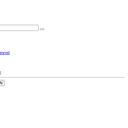
menti
e
N