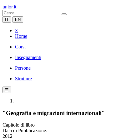
unior.it
IT
EN
×
Home
Corsi
Insegnamenti
Persone
Strutture
☰
"Geografia e migrazioni internazionali"
Capitolo di libro
Data di Pubblicazione:
2012