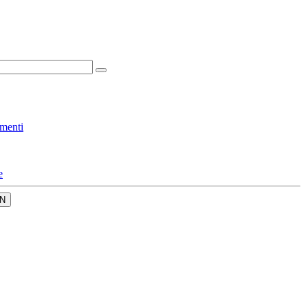
menti
e
N