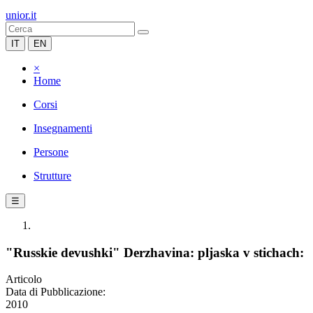
unior.it
IT
EN
×
Home
Corsi
Insegnamenti
Persone
Strutture
☰
"Russkie devushki" Derzhavina: pljaska v stichach:
Articolo
Data di Pubblicazione:
2010