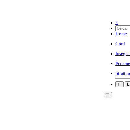
×
Home
Corsi
Insegna
Persone
Struttur
IT
E
☰