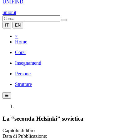
UNIFIND
unior.it
IT
EN
×
Home
Corsi
Insegnamenti
Persone
Strutture
☰
La “seconda Helsinki” sovietica
Capitolo di libro
Data di Pubblicazione: