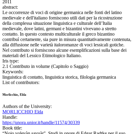
2011
abstract:
Le occorrenze di voci di origine germanica nelle fonti del latino
medievale e dell'italiano forniscono utili dati per la ricostruzione
della complessa situazione linguistica e culturale dell’Italia
medievale, dove latini, germani e bizantini vivevano a stretto
contatto. In questo contesto multiculturale il greco bizantino
contribuì certamente, sia pure in misura quantitativamente contenuta,
alla diffusione nelle varietà italoromanze di voci lessicali gotiche.
Nel contributo si forniscono alcune esemplificazioni sulla base dei
materiali del Lessico Etimologico Italiano.
Iris type:
2.1 Contributo in volume (Capitolo o Saggio)
Keywords:
linguistica di contatto, linguistica storica, filologia germanica
List of contributors:
Morlicchio, Elda
Authors of the University:
MORLICCHIO Elda
Handle:
https://unora.unior.it/handle/11574/30339
Book title:
“Noio volevàn savuàr". Studi in onore di Edgar Radtke per il suo