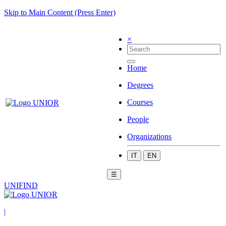
Skip to Main Content (Press Enter)
×
Home
Degrees
Courses
People
Organizations
IT
EN
☰
UNIFIND
|