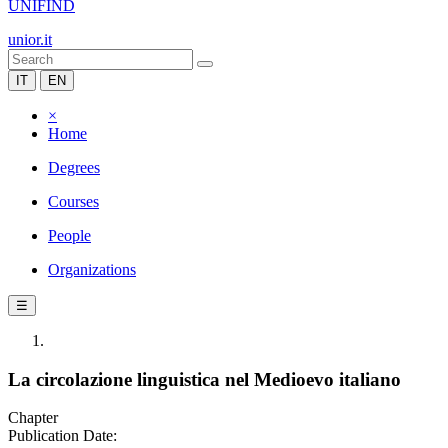
UNIFIND
unior.it
IT
EN
×
Home
Degrees
Courses
People
Organizations
☰
La circolazione linguistica nel Medioevo italiano
Chapter
Publication Date: