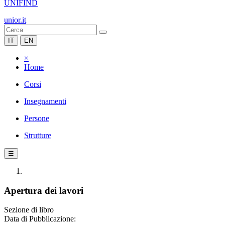
UNIFIND
unior.it
IT
EN
×
Home
Corsi
Insegnamenti
Persone
Strutture
☰
Apertura dei lavori
Sezione di libro
Data di Pubblicazione: