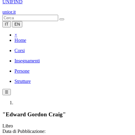
UNIFIND
unior.it
IT
EN
×
Home
Corsi
Insegnamenti
Persone
Strutture
☰
"Edward Gordon Craig"
Libro
Data di Pubblicazione: