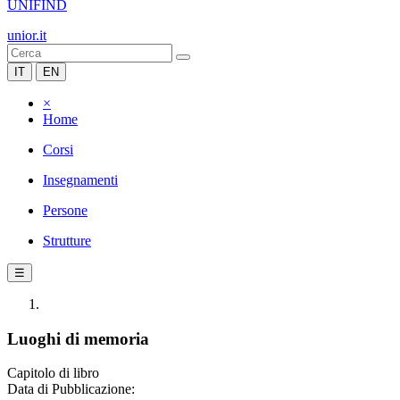
UNIFIND
unior.it
IT
EN
×
Home
Corsi
Insegnamenti
Persone
Strutture
☰
Luoghi di memoria
Capitolo di libro
Data di Pubblicazione: