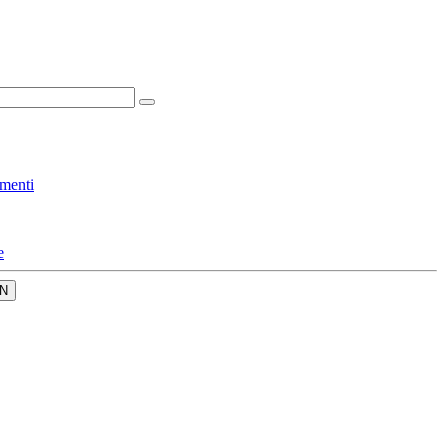
menti
e
N