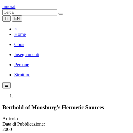
unior.it
IT
EN
×
Home
Corsi
Insegnamenti
Persone
Strutture
☰
Berthold of Moosburg's Hermetic Sources
Articolo
Data di Pubblicazione:
2000