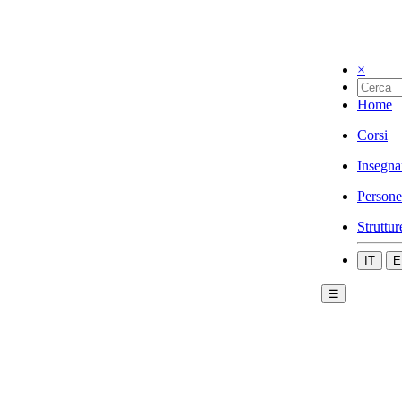
×
Home
Corsi
Insegna
Persone
Struttur
IT
E
☰