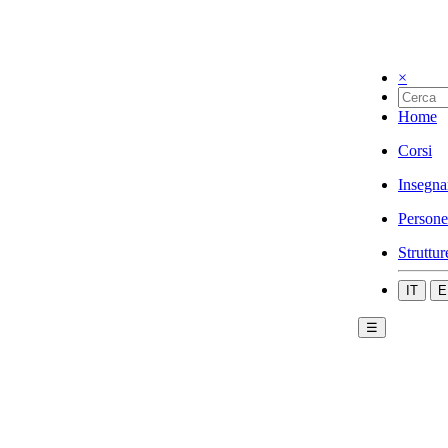
×
Home
Corsi
Insegna
Persone
Struttur
IT
E
☰