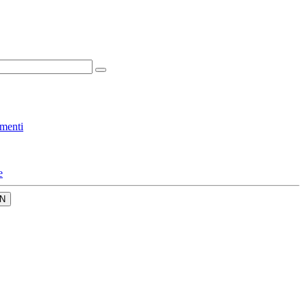
menti
e
N