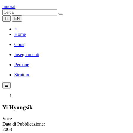
unior.it
IT
EN
×
Home
Corsi
Insegnamenti
Persone
Strutture
☰
Yi Hyongsik
Voce
Data di Pubblicazione:
2003