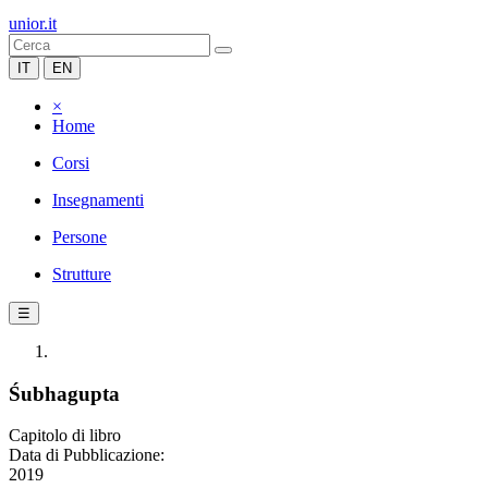
unior.it
IT
EN
×
Home
Corsi
Insegnamenti
Persone
Strutture
☰
Śubhagupta
Capitolo di libro
Data di Pubblicazione:
2019