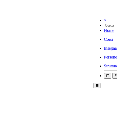
×
Home
Corsi
Insegna
Persone
Struttur
IT
E
☰