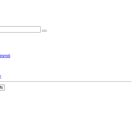
menti
e
N