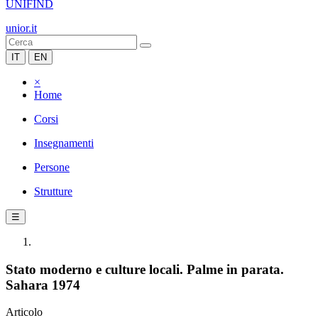
UNIFIND
unior.it
IT
EN
×
Home
Corsi
Insegnamenti
Persone
Strutture
☰
Stato moderno e culture locali. Palme in parata.
Sahara 1974
Articolo