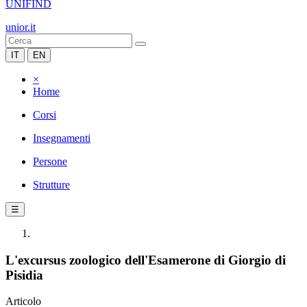
UNIFIND
unior.it
IT
EN
×
Home
Corsi
Insegnamenti
Persone
Strutture
☰
L'excursus zoologico dell'Esamerone di Giorgio di
Pisidia
Articolo