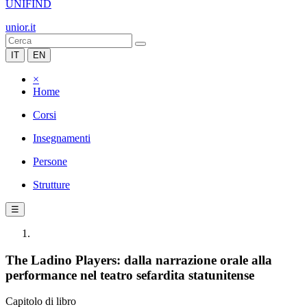
UNIFIND
unior.it
IT
EN
×
Home
Corsi
Insegnamenti
Persone
Strutture
☰
The Ladino Players: dalla narrazione orale alla
performance nel teatro sefardita statunitense
Capitolo di libro