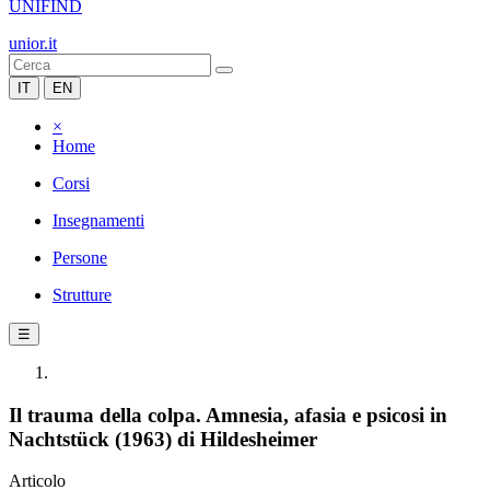
UNIFIND
unior.it
IT
EN
×
Home
Corsi
Insegnamenti
Persone
Strutture
☰
Il trauma della colpa. Amnesia, afasia e psicosi in
Nachtstück (1963) di Hildesheimer
Articolo