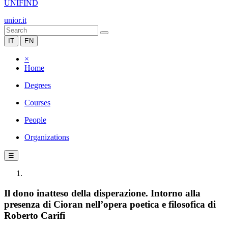
UNIFIND
unior.it
IT
EN
×
Home
Degrees
Courses
People
Organizations
☰
Il dono inatteso della disperazione. Intorno alla
presenza di Cioran nell’opera poetica e filosofica di
Roberto Carifi