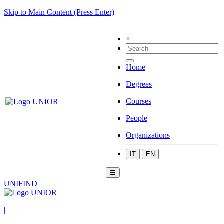
Skip to Main Content (Press Enter)
×
Home
Degrees
Courses
People
Organizations
IT
EN
☰
UNIFIND
|