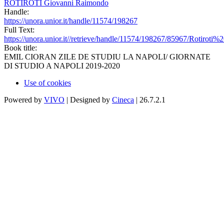
ROTIROTI Giovanni Raimondo
Handle:
https://unora.unior.it/handle/11574/198267
Full Text:
https://unora.unior.it//retrieve/handle/11574/198267/85967/Rotiroti
Book title:
EMIL CIORAN ZILE DE STUDIU LA NAPOLI/ GIORNATE
DI STUDIO A NAPOLI 2019-2020
Use of cookies
Powered by
VIVO
| Designed by
Cineca
| 26.7.2.1