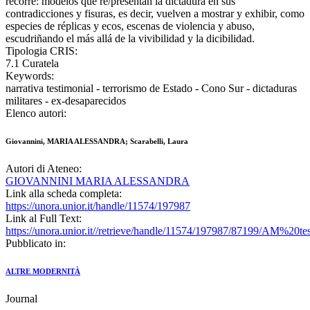
recorre: modelos que re/presentan la dictadura en sus
contradicciones y fisuras, es decir, vuelven a mostrar y exhibir, como
especies de réplicas y ecos, escenas de violencia y abuso,
escudriñando el más allá de la vivibilidad y la dicibilidad.
Tipologia CRIS:
7.1 Curatela
Keywords:
narrativa testimonial - terrorismo de Estado - Cono Sur - dictaduras
militares - ex-desaparecidos
Elenco autori:
Giovannini, MARIA ALESSANDRA; Scarabelli, Laura
Autori di Ateneo:
GIOVANNINI MARIA ALESSANDRA
Link alla scheda completa:
https://unora.unior.it/handle/11574/197987
Link al Full Text:
https://unora.unior.it//retrieve/handle/11574/197987/87199/AM%20te
Pubblicato in:
ALTRE MODERNITÀ
Journal