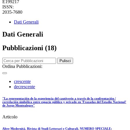
E199217
ISSN:
2035-7680
Dati Generali
Dati Generali
Pubblicazioni (18)
Pulisci
Ordina Pubblicazioni:
crescente
decrescente
"La representación de la experiencia del cautiverio a través de la confrontación /
correlación simbólica entre espacio público y privado en 'Frazadas del Estadio Nacional'
de Jorge Montealegre"
Articolo
Altre Modernità. Rivista di Studi Letterari e Culturali. NUMERO SPECIALE: