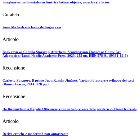
Imaginarios testimoniales en América latina: objetos, espacios y afectos
Curatela
Anne Michaels e le ferite del linguaggio
Articolo
Book review: Camilla Storskog, Afterlives: Scandinavian Classics as Comic Art
Adaptation (Lund, Nordic Academic Press, 2023, 253 pp. ISBN 978-91-89361-12-6)
Recensione
Carlotta Paratore, Il primo Juan Ramón Jiménez. Varianti d’autore e sviluppo dei testi
(Roma, Aracne, 2014, 120 pp.)
Recensione
Da Birmingham a Napoli: Otherness, ritmi urbani, e voci dalle periferie di Hanif Kureishi
Articolo
Derive critiche e modernità non-autorizzate