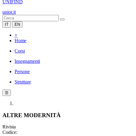
UNIFIND
unior.it
IT
EN
×
Home
Corsi
Insegnamenti
Persone
Strutture
☰
ALTRE MODERNITÀ
Rivista
Codice: