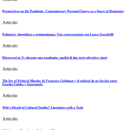
Perspectives on the Pandemic: Contemporary Personal Essays as a Space of Resistance
Articolo
Poliziesco, biopolitica e testimonianza. Una conversazione con Laura Scarabelli
Articolo
Ritrovarsi in Tv durante una pandemia: analisi di due serie televisive cinesi
Articolo
The Art of Political Murder de Francisco Goldman y el policial de no-ficción entre
Estados Unidos y Guatemala
Articolo
Who's Afraid of Cultural Studies? Linguistics with a Twist
Articolo