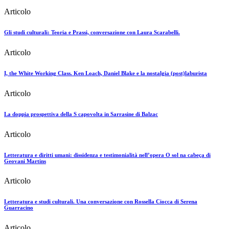
Articolo
Gli studi culturali: Teoria e Prassi, conversazione con Laura Scarabelli.
Articolo
I, the White Working Class. Ken Loach, Daniel Blake e la nostalgia (post)laburista
Articolo
La doppia prospettiva della S capovolta in Sarrasine di Balzac
Articolo
Letteratura e diritti umani: dissidenza e testimonialità nell’opera O sol na cabeça di
Geovani Martins
Articolo
Letteratura e studi culturali. Una conversazione con Rossella Ciocca di Serena
Guarracino
Articolo