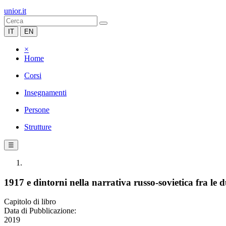
unior.it
IT
EN
×
Home
Corsi
Insegnamenti
Persone
Strutture
☰
1917 e dintorni nella narrativa russo-sovietica fra le 
Capitolo di libro
Data di Pubblicazione:
2019