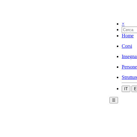
×
Home
Corsi
Insegna
Persone
Struttur
IT
E
☰