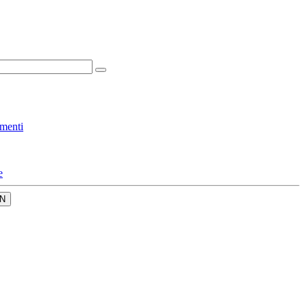
menti
e
N