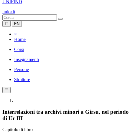
UNIFIND
unior.it
IT
EN
×
Home
Corsi
Insegnamenti
Persone
Strutture
☰
Interrelazioni tra archivi minori a Girsu, nel periodo
di Ur III
Capitolo di libro