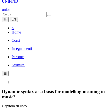
UNIFIND
unior.it
IT
EN
×
Home
Corsi
Insegnamenti
Persone
Strutture
☰
Dynamic syntax as a basis for modelling meaning in
music?
Capitolo di libro