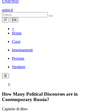
UNIFIND
unior.it
IT
EN
×
Home
Corsi
Insegnamenti
Persone
Strutture
☰
How Many Political Discourses are in
Contemporary Russia?
Capitolo di libro