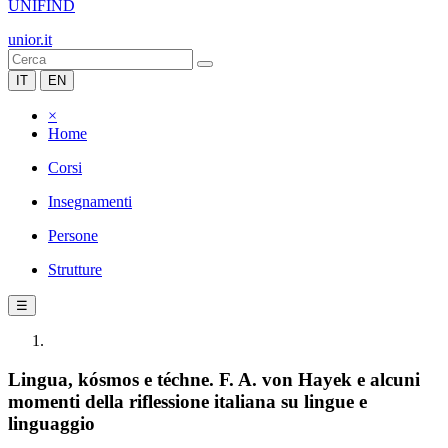
UNIFIND
unior.it
IT
EN
×
Home
Corsi
Insegnamenti
Persone
Strutture
☰
Lingua, kósmos e téchne. F. A. von Hayek e alcuni
momenti della riflessione italiana su lingue e
linguaggio