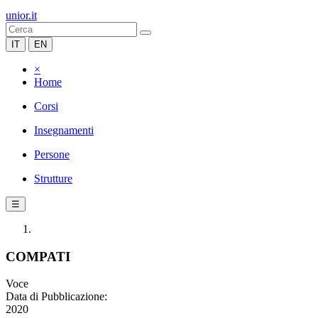
unior.it
IT
EN
×
Home
Corsi
Insegnamenti
Persone
Strutture
☰
COMPATI
Voce
Data di Pubblicazione:
2020