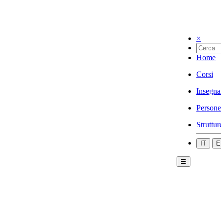
×
Home
Corsi
Insegna
Persone
Struttur
IT
E
☰