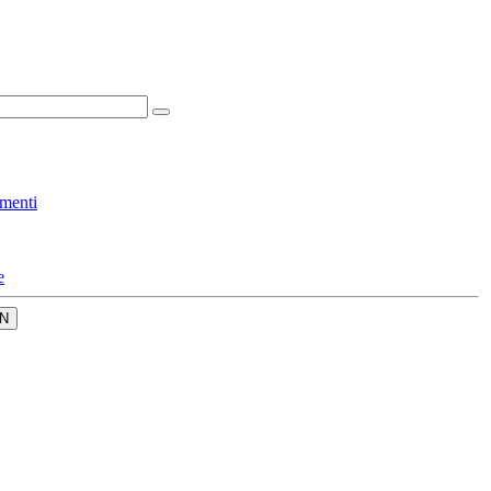
menti
e
N