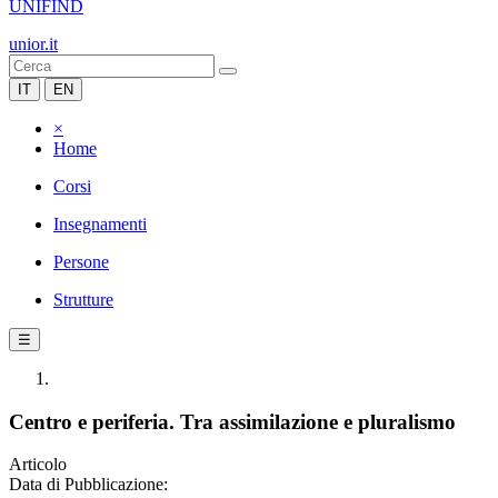
UNIFIND
unior.it
IT
EN
×
Home
Corsi
Insegnamenti
Persone
Strutture
☰
Centro e periferia. Tra assimilazione e pluralismo
Articolo
Data di Pubblicazione: