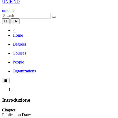
UNIFIND
unior.it
IT
EN
×
Home
Degrees
Courses
People
Organizations
☰
Introduzione
Chapter
Publication Date: