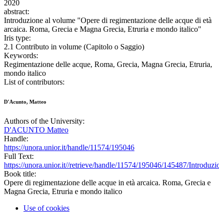
2020
abstract:
Introduzione al volume "Opere di regimentazione delle acque di età
arcaica. Roma, Grecia e Magna Grecia, Etruria e mondo italico"
Iris type:
2.1 Contributo in volume (Capitolo o Saggio)
Keywords:
Regimentazione delle acque, Roma, Grecia, Magna Grecia, Etruria,
mondo italico
List of contributors:
D'Acunto, Matteo
Authors of the University:
D'ACUNTO Matteo
Handle:
https://unora.unior.it/handle/11574/195046
Full Text:
https://unora.unior.it//retrieve/handle/11574/195046/145487/Introduzi
Book title:
Opere di regimentazione delle acque in età arcaica. Roma, Grecia e
Magna Grecia, Etruria e mondo italico
Use of cookies