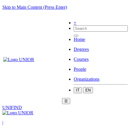
Skip to Main Content (Press Enter)
×
Home
Degrees
Courses
People
Organizations
IT
EN
☰
UNIFIND
|