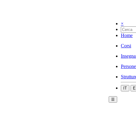
×
Home
Corsi
Insegna
Persone
Struttur
IT
E
☰