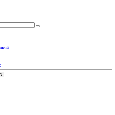
menti
e
N