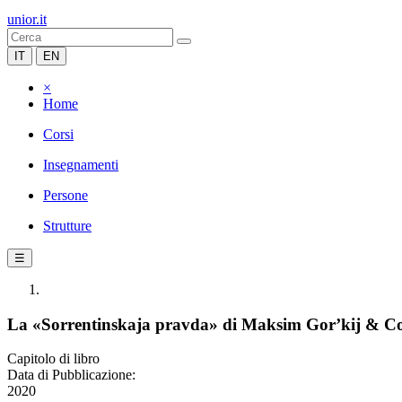
unior.it
IT
EN
×
Home
Corsi
Insegnamenti
Persone
Strutture
☰
La «Sorrentinskaja pravda» di Maksim Gor’kij & Co.: 
Capitolo di libro
Data di Pubblicazione:
2020