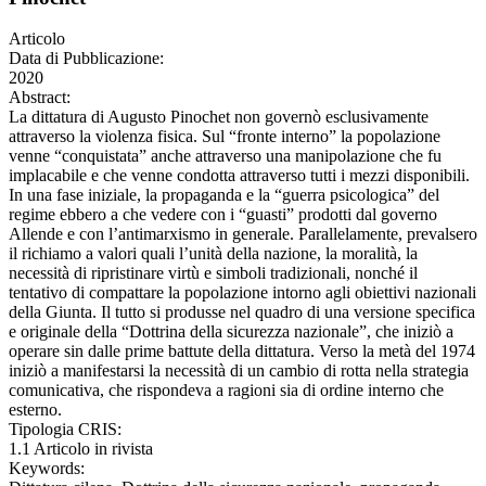
Articolo
Data di Pubblicazione:
2020
Abstract:
La dittatura di Augusto Pinochet non governò esclusivamente
attraverso la violenza fisica. Sul “fronte interno” la popolazione
venne “conquistata” anche attraverso una manipolazione che fu
implacabile e che venne condotta attraverso tutti i mezzi disponibili.
In una fase iniziale, la propaganda e la “guerra psicologica” del
regime ebbero a che vedere con i “guasti” prodotti dal governo
Allende e con l’antimarxismo in generale. Parallelamente, prevalsero
il richiamo a valori quali l’unità della nazione, la moralità, la
necessità di ripristinare virtù e simboli tradizionali, nonché il
tentativo di compattare la popolazione intorno agli obiettivi nazionali
della Giunta. Il tutto si produsse nel quadro di una versione specifica
e originale della “Dottrina della sicurezza nazionale”, che iniziò a
operare sin dalle prime battute della dittatura. Verso la metà del 1974
iniziò a manifestarsi la necessità di un cambio di rotta nella strategia
comunicativa, che rispondeva a ragioni sia di ordine interno che
esterno.
Tipologia CRIS:
1.1 Articolo in rivista
Keywords: