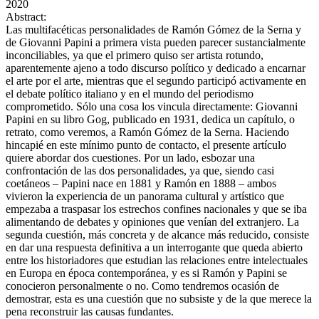
2020
Abstract:
Las multifacéticas personalidades de Ramón Gómez de la Serna y
de Giovanni Papini a primera vista pueden parecer sustancialmente
inconciliables, ya que el primero quiso ser artista rotundo,
aparentemente ajeno a todo discurso político y dedicado a encarnar
el arte por el arte, mientras que el segundo participó activamente en
el debate político italiano y en el mundo del periodismo
comprometido. Sólo una cosa los vincula directamente: Giovanni
Papini en su libro Gog, publicado en 1931, dedica un capítulo, o
retrato, como veremos, a Ramón Gómez de la Serna. Haciendo
hincapié en este mínimo punto de contacto, el presente artículo
quiere abordar dos cuestiones. Por un lado, esbozar una
confrontación de las dos personalidades, ya que, siendo casi
coetáneos – Papini nace en 1881 y Ramón en 1888 – ambos
vivieron la experiencia de un panorama cultural y artístico que
empezaba a traspasar los estrechos confines nacionales y que se iba
alimentando de debates y opiniones que venían del extranjero. La
segunda cuestión, más concreta y de alcance más reducido, consiste
en dar una respuesta definitiva a un interrogante que queda abierto
entre los historiadores que estudian las relaciones entre intelectuales
en Europa en época contemporánea, y es si Ramón y Papini se
conocieron personalmente o no. Como tendremos ocasión de
demostrar, esta es una cuestión que no subsiste y de la que merece la
pena reconstruir las causas fundantes.