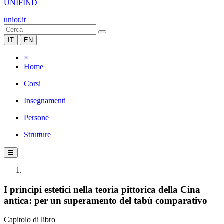
UNIFIND
unior.it
IT
EN
×
Home
Corsi
Insegnamenti
Persone
Strutture
☰
I principi estetici nella teoria pittorica della Cina
antica: per un superamento del tabù comparativo
Capitolo di libro