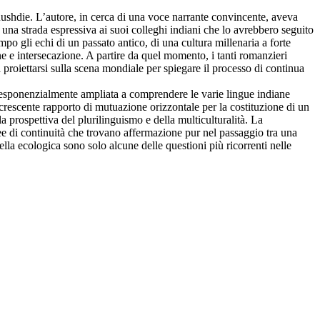
shdie. L’autore, in cerca di una voce narrante convincente, aveva
 una strada espressiva ai suoi colleghi indiani che lo avrebbero seguito
po gli echi di un passato antico, di una cultura millenaria a forte
one e intersecazione. A partire da quel momento, i tanti romanzieri
 a proiettarsi sulla scena mondiale per spiegare il processo di continua
 è esponenzialmente ampliata a comprendere le varie lingue indiane
un crescente rapporto di mutuazione orizzontale per la costituzione di un
a prospettiva del plurilinguismo e della multiculturalità. La
ee di continuità che trovano affermazione pur nel passaggio tra una
ella ecologica sono solo alcune delle questioni più ricorrenti nelle