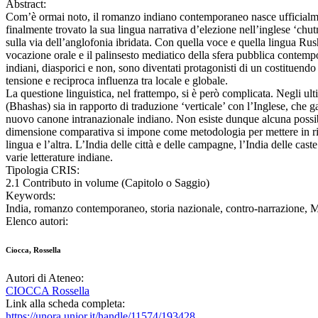
Abstract:
Com’è ormai noto, il romanzo indiano contemporaneo nasce ufficialme
finalmente trovato la sua lingua narrativa d’elezione nell’inglese ‘chu
sulla via dell’anglofonia ibridata. Con quella voce e quella lingua Rush
vocazione orale e il palinsesto mediatico della sfera pubblica contempor
indiani, diasporici e non, sono diventati protagonisti di un costituendo 
tensione e reciproca influenza tra locale e globale.
La questione linguistica, nel frattempo, si è però complicata. Negli ul
(Bhashas) sia in rapporto di traduzione ‘verticale’ con l’Inglese, che ga
nuovo canone intranazionale indiano. Non esiste dunque alcuna possibili
dimensione comparativa si impone come metodologia per mettere in risa
lingua e l’altra. L’India delle città e delle campagne, l’India delle ca
varie letterature indiane.
Tipologia CRIS:
2.1 Contributo in volume (Capitolo o Saggio)
Keywords:
India, romanzo contemporaneo, storia nazionale, contro-narrazione,
Elenco autori:
Ciocca, Rossella
Autori di Ateneo:
CIOCCA Rossella
Link alla scheda completa:
https://unora.unior.it/handle/11574/193428