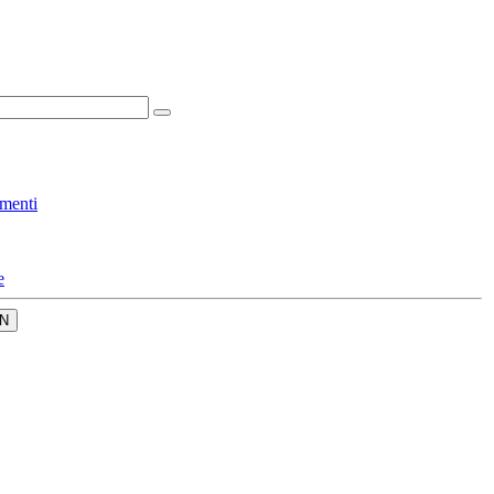
menti
e
N