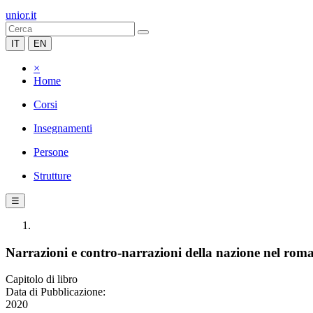
unior.it
IT
EN
×
Home
Corsi
Insegnamenti
Persone
Strutture
☰
Narrazioni e contro-narrazioni della nazione nel r
Capitolo di libro
Data di Pubblicazione:
2020