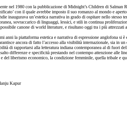
nte nel 1980 con la pubblicazione di Midnight’s Children di Salman Ru
tnificato’ con il quale avrebbe imposto il suo romanzo al mondo e aperto
die inaugurava un’estetica narrativa in grado di ospitare nello stesso tem
anea, sovraccarico di linguaggi, lessici, e stili in continua proliferazi
possibile canone di world literature, e risultano oggi tra i più attrezzati
timi anni la piattaforma estetica e narrativa di espressione anglofona si
rantisce ancora di fatto l’accesso alla visibilità internazionale, sia in 
tà di rapportarsi alla letteratura indiana contemporanea al di fuori dell
lto differenze e specificità prestando nel contempo attenzione alle lin
ste e del liberismo economico, la condizione femminile, quella tribale e qu
 Manju Kapur