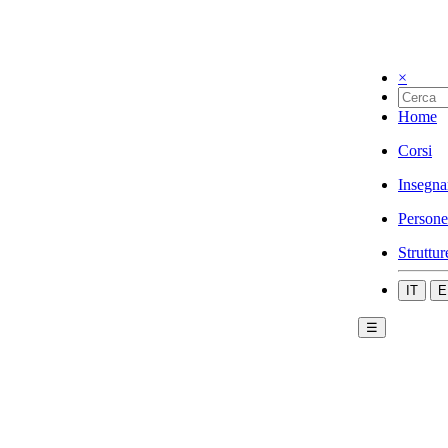
×
Home
Corsi
Insegna
Persone
Struttur
IT
E
☰