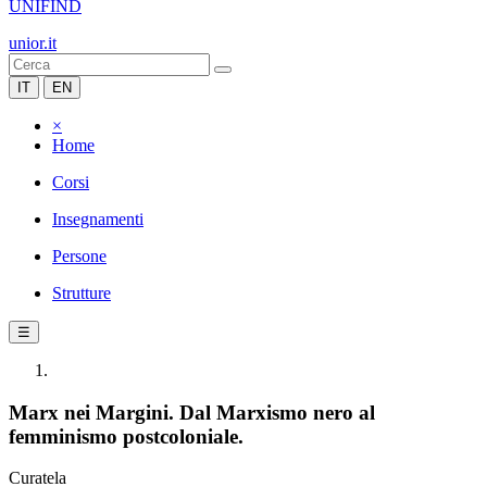
UNIFIND
unior.it
IT
EN
×
Home
Corsi
Insegnamenti
Persone
Strutture
☰
Marx nei Margini. Dal Marxismo nero al
femminismo postcoloniale.
Curatela