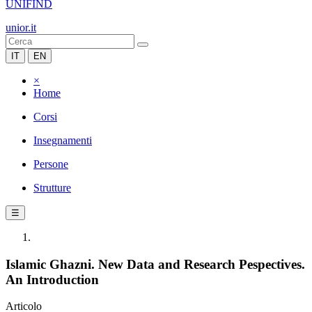
UNIFIND
unior.it
IT
EN
×
Home
Corsi
Insegnamenti
Persone
Strutture
☰
Islamic Ghazni. New Data and Research Pespectives.
An Introduction
Articolo