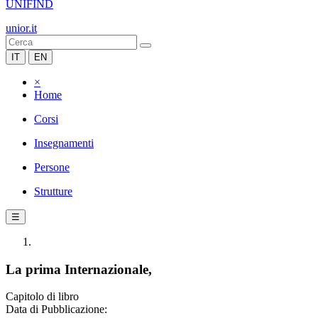
UNIFIND
unior.it
IT
EN
×
Home
Corsi
Insegnamenti
Persone
Strutture
☰
La prima Internazionale,
Capitolo di libro
Data di Pubblicazione: