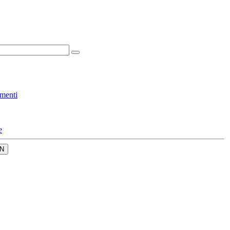
menti
e
N