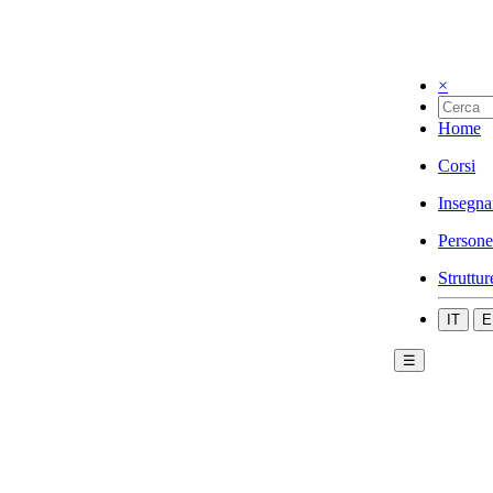
×
Home
Corsi
Insegna
Persone
Struttur
IT
E
☰