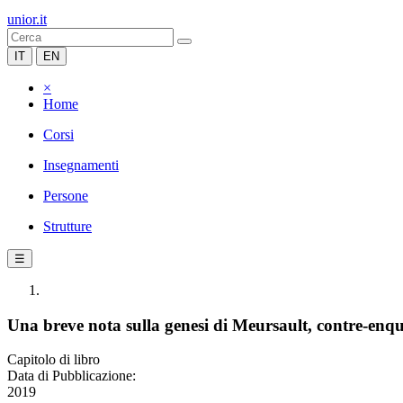
unior.it
IT
EN
×
Home
Corsi
Insegnamenti
Persone
Strutture
☰
Una breve nota sulla genesi di Meursault, contre-enq
Capitolo di libro
Data di Pubblicazione:
2019