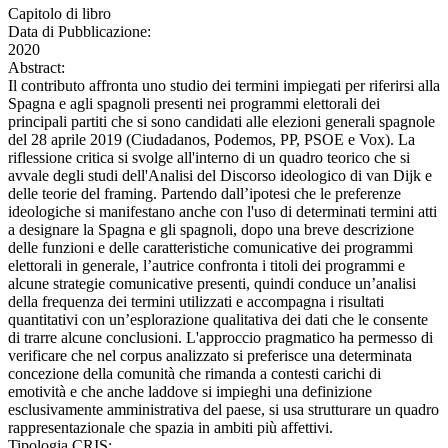
Capitolo di libro
Data di Pubblicazione:
2020
Abstract:
Il contributo affronta uno studio dei termini impiegati per riferirsi alla
Spagna e agli spagnoli presenti nei programmi elettorali dei
principali partiti che si sono candidati alle elezioni generali spagnole
del 28 aprile 2019 (Ciudadanos, Podemos, PP, PSOE e Vox). La
riflessione critica si svolge all'interno di un quadro teorico che si
avvale degli studi dell'Analisi del Discorso ideologico di van Dijk e
delle teorie del framing. Partendo dall’ipotesi che le preferenze
ideologiche si manifestano anche con l'uso di determinati termini atti
a designare la Spagna e gli spagnoli, dopo una breve descrizione
delle funzioni e delle caratteristiche comunicative dei programmi
elettorali in generale, l’autrice confronta i titoli dei programmi e
alcune strategie comunicative presenti, quindi conduce un’analisi
della frequenza dei termini utilizzati e accompagna i risultati
quantitativi con un’esplorazione qualitativa dei dati che le consente
di trarre alcune conclusioni. L'approccio pragmatico ha permesso di
verificare che nel corpus analizzato si preferisce una determinata
concezione della comunità che rimanda a contesti carichi di
emotività e che anche laddove si impieghi una definizione
esclusivamente amministrativa del paese, si usa strutturare un quadro
rappresentazionale che spazia in ambiti più affettivi.
Tipologia CRIS: