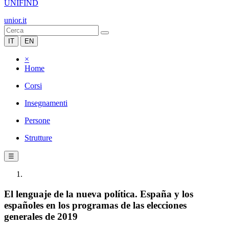
UNIFIND
unior.it
IT
EN
×
Home
Corsi
Insegnamenti
Persone
Strutture
☰
El lenguaje de la nueva política. España y los
españoles en los programas de las elecciones
generales de 2019