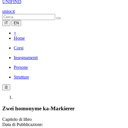
UNIFIND
unior.it
IT
EN
×
Home
Corsi
Insegnamenti
Persone
Strutture
☰
Zwei homonyme ka-Markierer
Capitolo di libro
Data di Pubblicazione: