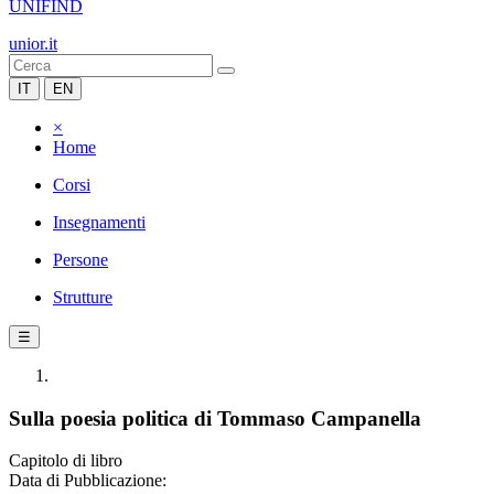
UNIFIND
unior.it
IT
EN
×
Home
Corsi
Insegnamenti
Persone
Strutture
☰
Sulla poesia politica di Tommaso Campanella
Capitolo di libro
Data di Pubblicazione: