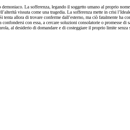
atto demoniaco. La sofferenza, legando il soggetto umano al proprio nom
ell’alterità vissuta come una tragedia. La sofferenza mette in crisi l’Ideal
. Si tenta allora di trovare conferme dall’esterno, ma ciò fatalmente ha
 confondersi con essa, a cercare soluzioni consolatorie o promesse di sa
a parola, al desiderio di domandare e di costeggiare il proprio limite sen