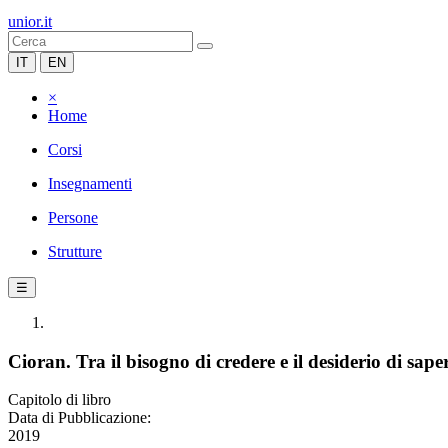
unior.it
IT
EN
×
Home
Corsi
Insegnamenti
Persone
Strutture
☰
Cioran. Tra il bisogno di credere e il desiderio di sape
Capitolo di libro
Data di Pubblicazione:
2019