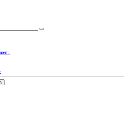
menti
e
N