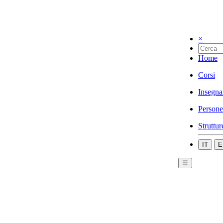
×
Home
Corsi
Insegna
Persone
Struttur
IT
E
☰