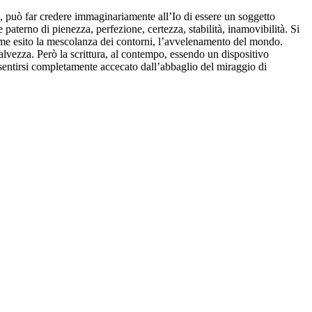
e, può far credere immaginariamente all’Io di essere un soggetto
e paterno di pienezza, perfezione, certezza, stabilità, inamovibilità. Si
 come esito la mescolanza dei contorni, l’avvelenamento del mondo.
lvezza. Però la scrittura, al contempo, essendo un dispositivo
za sentirsi completamente accecato dall’abbaglio del miraggio di