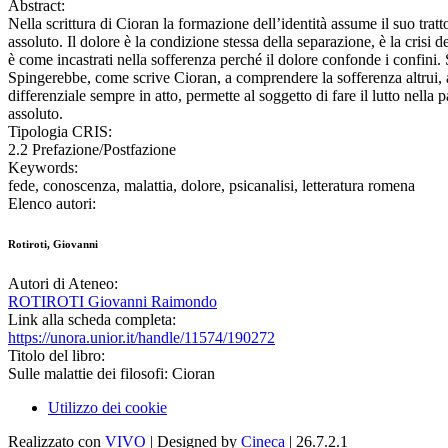
Abstract:
Nella scrittura di Cioran la formazione dell’identità assume il suo tr
assoluto. Il dolore è la condizione stessa della separazione, è la crisi d
è come incastrati nella sofferenza perché il dolore confonde i confini
Spingerebbe, come scrive Cioran, a comprendere la sofferenza altrui, a
differenziale sempre in atto, permette al soggetto di fare il lutto nell
assoluto.
Tipologia CRIS:
2.2 Prefazione/Postfazione
Keywords:
fede, conoscenza, malattia, dolore, psicanalisi, letteratura romena
Elenco autori:
Rotiroti, Giovanni
Autori di Ateneo:
ROTIROTI Giovanni Raimondo
Link alla scheda completa:
https://unora.unior.it/handle/11574/190272
Titolo del libro:
Sulle malattie dei filosofi: Cioran
Utilizzo dei cookie
Realizzato con
VIVO
| Designed by
Cineca
| 26.7.2.1