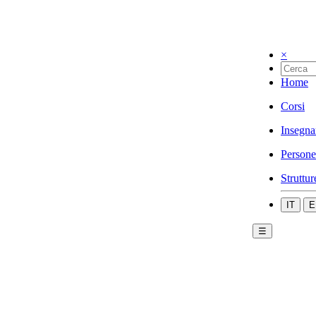
×
Home
Corsi
Insegna
Persone
Struttur
IT
E
☰