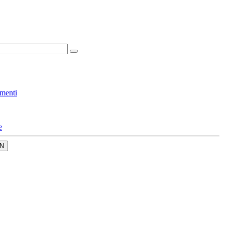
menti
e
N