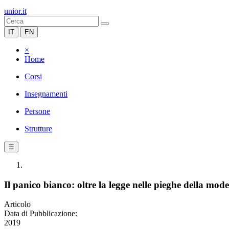
unior.it
IT
EN
×
Home
Corsi
Insegnamenti
Persone
Strutture
☰
Il panico bianco: oltre la legge nelle pieghe della mod
Articolo
Data di Pubblicazione:
2019