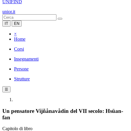
UNIFIND
unior.it
IT
EN
×
Home
Corsi
Insegnamenti
Persone
Strutture
☰
Un pensatore Vijñånavådin del VII secolo: Hsüan-
fan
Capitolo di libro