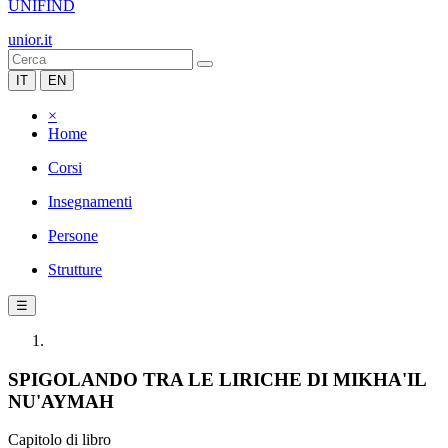
UNIFIND
unior.it
IT
EN
×
Home
Corsi
Insegnamenti
Persone
Strutture
☰
SPIGOLANDO TRA LE LIRICHE DI MIKHA'IL
NU'AYMAH
Capitolo di libro