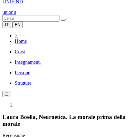
UNIFIND
unior.it
IT
EN
×
Home
Corsi
Insegnamenti
Persone
Strutture
☰
Laura Boella, Neuroetica. La morale prima della
morale
Recensione