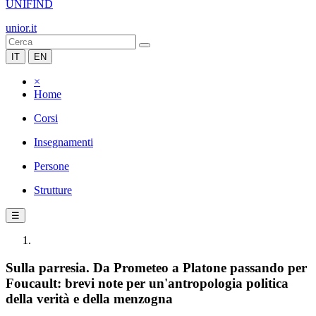
UNIFIND
unior.it
IT
EN
×
Home
Corsi
Insegnamenti
Persone
Strutture
☰
Sulla parresia. Da Prometeo a Platone passando per
Foucault: brevi note per un'antropologia politica
della verità e della menzogna