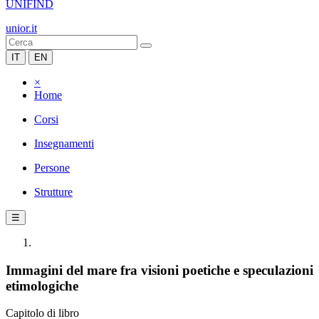
UNIFIND
unior.it
IT
EN
×
Home
Corsi
Insegnamenti
Persone
Strutture
☰
Immagini del mare fra visioni poetiche e speculazioni
etimologiche
Capitolo di libro