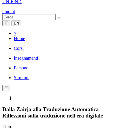
UNIFIND
unior.it
IT
EN
×
Home
Corsi
Insegnamenti
Persone
Strutture
☰
Dalla Zairja alla Traduzione Automatica -
Riflessioni sulla traduzione nell'era digitale
Libro