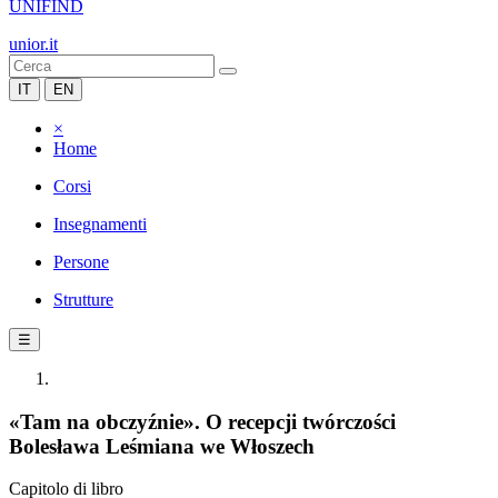
UNIFIND
unior.it
IT
EN
×
Home
Corsi
Insegnamenti
Persone
Strutture
☰
«Tam na obczyźnie». O recepcji twórczości
Bolesława Leśmiana we Włoszech
Capitolo di libro