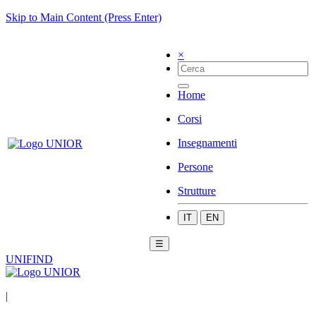
Skip to Main Content (Press Enter)
×
Home
Corsi
Insegnamenti
Persone
Strutture
IT
EN
☰
UNIFIND
|