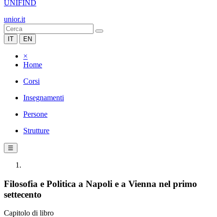
UNIFIND
unior.it
IT
EN
×
Home
Corsi
Insegnamenti
Persone
Strutture
☰
Filosofia e Politica a Napoli e a Vienna nel primo
settecento
Capitolo di libro