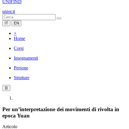
UNIFIND
unior.it
IT
EN
×
Home
Corsi
Insegnamenti
Persone
Strutture
☰
Per un’interpretazione dei movimenti di rivolta in
epoca Yuan
Articolo